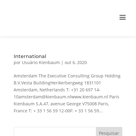
International
por
Usuário Kienbaum
|
out 6, 2020
Amsterdam The Executive Consulting Group Holding
B.V.Vesta BuildingHerikerbergweg 1831101
Amsterdam, Netherlands T: +31 20 697 14-
10amsterdam@kienbaum.nlwww.kienbaum.nl Paris
Kienbaum S.A.47, avenue George V75008 Paris,
France T: + 33 1 56 59 12-00F: + 33 1 56 59...