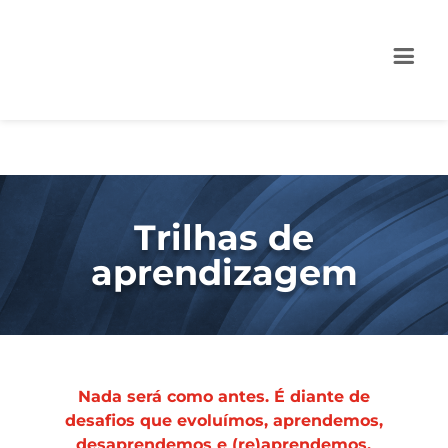
Trilhas de
aprendizagem
Nada será como antes. É diante de
desafios que evoluímos, aprendemos,
desaprendemos e (re)aprendemos.