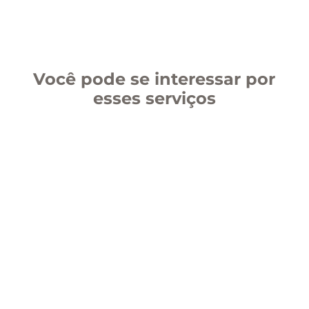
Você pode se interessar por
esses serviços
Remuneração Variável
Comitês de Calibragem
Akademy Presencial / Síncrono
Redesenho de Processos