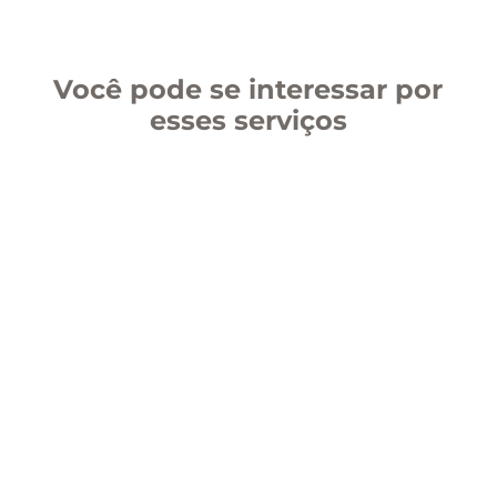
Você pode se interessar por
esses serviços
Akademy Digital
NewPlacement
Coaching de Carreira
Akademy Presencial / Síncrono